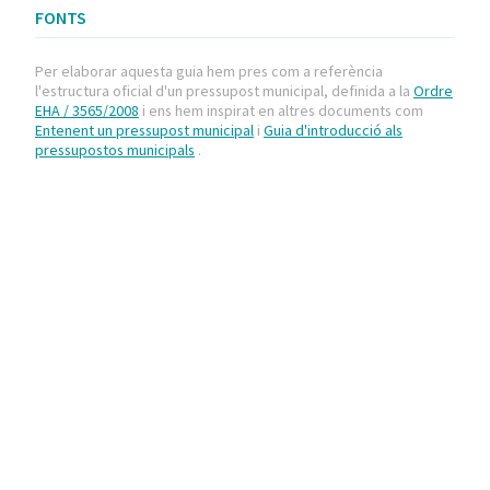
FONTS
Per elaborar aquesta guia hem pres com a referència
l'estructura oficial d'un pressupost municipal, definida a la
Ordre
EHA / 3565/2008
i ens hem inspirat en altres documents com
Entenent un pressupost municipal
i
Guia d'introducció als
pressupostos municipals
.
Reus Pressupost
En aquesta pàgina pots aprendre sobre la distribució
del pressupost, l'estat d'execució de cada partida i com
ha evolucionat la despesa per habitant